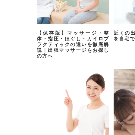
【保存版】マッサージ・整
近くの
体・指圧・ほぐし・カイロプ
を自宅
ラクティックの違いを徹底解
説｜出張マッサージをお探し
の方へ