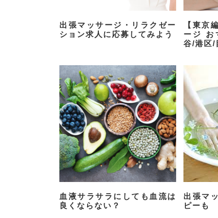
出張マッサージ・リラクゼー
【東京
ション求人に応募してみよう
ージ お
谷/港区
血液サラサラにしても血流は
出張マ
良くならない？
ピーも