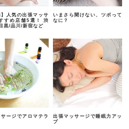
編】人気の出張マッサ
いまさら聞けない、ツボって
すすめ店舗5選！ 渋
なに？
/目黒/品川/新宿など
ッサージでアロマテラ
出張マッサージで睡眠力アッ
プ