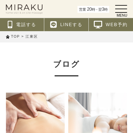
t
20
3
営業
時 - 翌
時
o
MENU
g
g
電話する
LINEする
WEB予約
l
e
n
>
江東区
TOP
a
v
i
g
a
t
ブログ
i
o
n