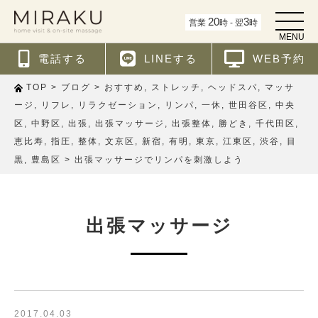
t
20
3
営業
時 - 翌
時
o
MENU
g
g
電話する
LINEする
WEB予約
l
e
n
>
>
,
,
,
TOP
ブログ
おすすめ
ストレッチ
ヘッドスパ
マッサ
a
v
,
,
,
,
,
,
ージ
リフレ
リラクゼーション
リンパ
一休
世田谷区
中央
i
,
,
,
,
,
,
,
区
中野区
出張
出張マッサージ
出張整体
勝どき
千代田区
g
a
,
,
,
,
,
,
,
,
,
恵比寿
指圧
整体
文京区
新宿
有明
東京
江東区
渋谷
目
t
i
,
>
黒
豊島区
出張マッサージでリンパを刺激しよう
o
n
出張マッサージ
2017.04.03