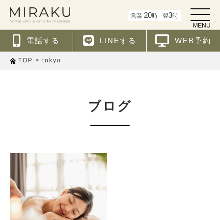
t
20
3
営業
時 - 翌
時
o
MENU
g
g
電話する
LINEする
WEB予約
l
e
n
>
tokyo
TOP
a
v
i
g
a
t
ブログ
i
o
n