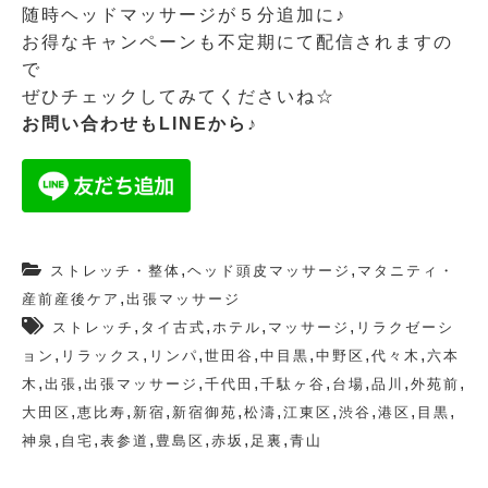
随時ヘッドマッサージが５分追加に♪
お得なキャンペーンも不定期にて配信されますの
で
ぜひチェックしてみてくださいね☆
お問い合わせもLINEから♪
,
,
ストレッチ・整体
ヘッド頭皮マッサージ
マタニティ・
,
産前産後ケア
出張マッサージ
,
,
,
,
ストレッチ
タイ古式
ホテル
マッサージ
リラクゼーシ
,
,
,
,
,
,
,
ョン
リラックス
リンパ
世田谷
中目黒
中野区
代々木
六本
,
,
,
,
,
,
,
,
木
出張
出張マッサージ
千代田
千駄ヶ谷
台場
品川
外苑前
,
,
,
,
,
,
,
,
,
大田区
恵比寿
新宿
新宿御苑
松濤
江東区
渋谷
港区
目黒
,
,
,
,
,
,
神泉
自宅
表参道
豊島区
赤坂
足裏
青山