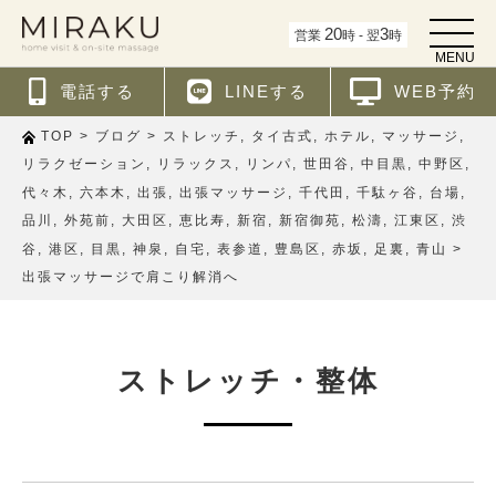
t
20
3
営業
時 - 翌
時
o
MENU
g
g
電話する
LINEする
WEB予約
l
e
n
>
>
,
,
,
,
TOP
ブログ
ストレッチ
タイ古式
ホテル
マッサージ
a
v
,
,
,
,
,
,
リラクゼーション
リラックス
リンパ
世田谷
中目黒
中野区
i
,
,
,
,
,
,
,
代々木
六本木
出張
出張マッサージ
千代田
千駄ヶ谷
台場
g
a
,
,
,
,
,
,
,
,
品川
外苑前
大田区
恵比寿
新宿
新宿御苑
松濤
江東区
渋
t
i
,
,
,
,
,
,
,
,
,
>
谷
港区
目黒
神泉
自宅
表参道
豊島区
赤坂
足裏
青山
o
n
出張マッサージで肩こり解消へ
ストレッチ・整体