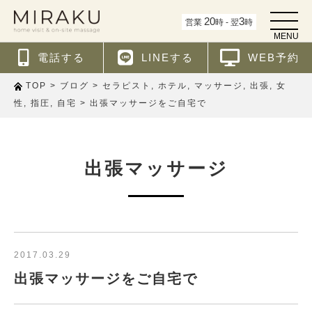
t
20
3
営業
時 - 翌
時
o
MENU
g
g
電話する
LINEする
WEB予約
l
e
n
>
>
,
,
,
,
TOP
ブログ
セラピスト
ホテル
マッサージ
出張
女
a
v
,
,
>
性
指圧
自宅
出張マッサージをご自宅で
i
g
a
t
i
出張マッサージ
o
n
2017.03.29
出張マッサージをご自宅で