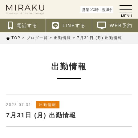
t
20
3
営業
時 - 翌
時
o
MENU
g
g
電話する
LINEする
WEB予約
l
e
n
>
>
>
7月31日 (月) 出勤情報
TOP
ブログ一覧
出勤情報
a
v
i
g
a
t
出勤情報
i
o
n
2023.07.31
出勤情報
7月31日 (月) 出勤情報