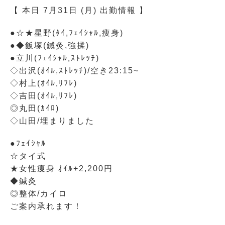
【 本日 7月31日 (月) 出勤情報 】
●☆★星野(ﾀｲ,ﾌｪｲｼｬﾙ,痩身)
●◆飯塚(鍼灸,強揉)
●立川(ﾌｪｲｼｬﾙ,ｽﾄﾚｯﾁ)
◇出沢(ｵｲﾙ,ｽﾄﾚｯﾁ)/空き23:15~
◇村上(ｵｲﾙ,ﾘﾌﾚ)
◇吉田(ｵｲﾙ,ﾘﾌﾚ)
◎丸田(ｶｲﾛ)
◇山田/埋まりました
●ﾌｪｲｼｬﾙ
☆タイ式
★女性痩身 ｵｲﾙ+2,200円
◆鍼灸
◎整体/カイロ
ご案内承れます！