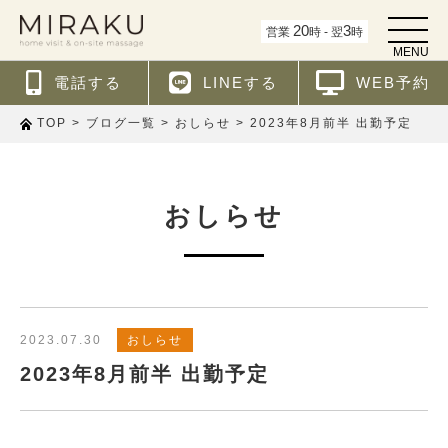
t
20
3
営業
時 - 翌
時
o
MENU
g
g
電話する
LINEする
WEB予約
l
e
n
>
>
>
2023年8月前半 出勤予定
TOP
ブログ一覧
おしらせ
a
v
i
g
a
t
おしらせ
i
o
n
2023.07.30
おしらせ
2023年8月前半 出勤予定