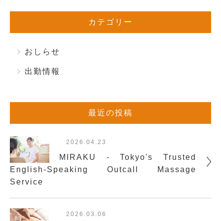
カテゴリー
おしらせ
出勤情報
最近の投稿
2026.04.23
MIRAKU - Tokyo's Trusted
English-Speaking Outcall Massage
Service
2026.03.06