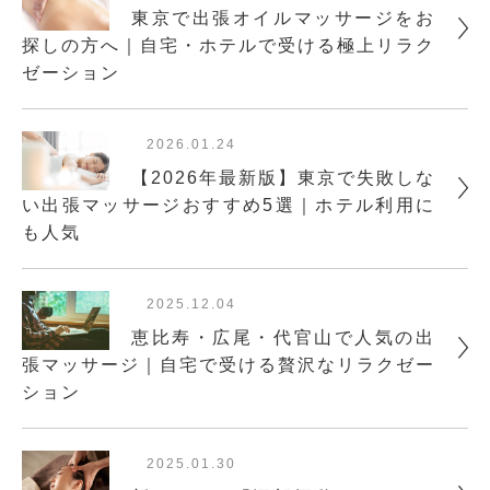
東京で出張オイルマッサージをお
探しの方へ｜自宅・ホテルで受ける極上リラク
ゼーション
2026.01.24
【2026年最新版】東京で失敗しな
い出張マッサージおすすめ5選｜ホテル利用に
も人気
2025.12.04
恵比寿・広尾・代官山で人気の出
張マッサージ｜自宅で受ける贅沢なリラクゼー
ション
2025.01.30