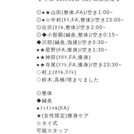
◎●★山田(整体,FA)/空き1:00~
◎●☆中村(ﾀｲ,FA,整体)/空き23:00~
◎出沢(ｵｲﾙ,整体)/空き2:00~
◎◆小那覇(鍼灸,整体)/空き0:15~
◆川部(鍼灸,強揉)/空き0:30~
●★星野(FA,痩身)/空き1:30~
●★神田(ｱﾛﾏ,FA,痩身)
●★寺尾(ﾘﾌﾚ,FA,痩身)/空き23:30~
◇村上(ｵｲﾙ,ﾘﾌﾚ)
◇鈴木,高橋/埋まりました
◎整体
◆鍼灸
●ﾌｪｲｼｬﾙ(FA)
★(女性限定)痩身ケア
☆タイ式
可能スタッフ