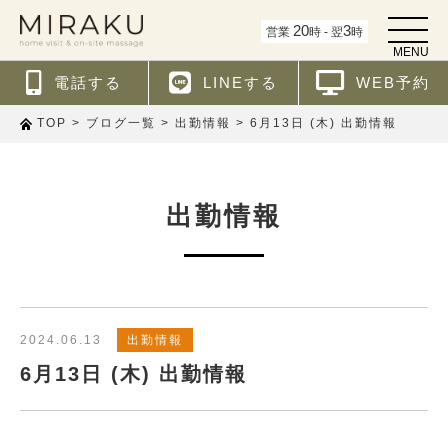
t
20
3
営業
時 - 翌
時
o
MENU
g
g
電話する
LINEする
WEB予約
l
e
n
>
>
>
6月13日 (木) 出勤情報
TOP
ブログ一覧
出勤情報
a
v
i
g
a
t
出勤情報
i
o
n
2024.06.13
出勤情報
6月13日 (木) 出勤情報