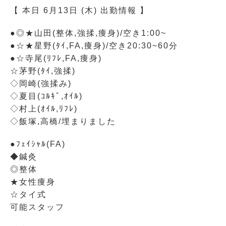
【 本日 6月13日 (木) 出勤情報 】
●◎★山田(整体,強揉,痩身)/空き1:00~
●☆★星野(ﾀｲ,FA,痩身)/空き20:30~60分
●☆寺尾(ﾘﾌﾚ,FA,痩身)
☆茅野(ﾀｲ,強揉)
◇岡崎(強揉み)
◇夏目(ｺﾙｷﾞ,ｵｲﾙ)
◇村上(ｵｲﾙ,ﾘﾌﾚ)
◇飯塚,高橋/埋まりました
●ﾌｪｲｼｬﾙ(FA)
◆鍼灸
◎整体
★女性痩身
☆タイ式
可能スタッフ