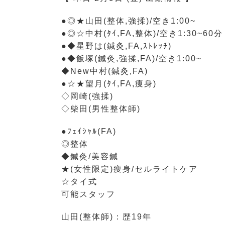
●◎★山田(整体,強揉)/空き1:00~
●◎☆中村(ﾀｲ,FA,整体)/空き1:30~60分
●◆星野は(鍼灸,FA,ｽﾄﾚｯﾁ)
●◆飯塚(鍼灸,強揉,FA)/空き1:00~
◆New中村(鍼灸,FA)
●☆★望月(ﾀｲ,FA,痩身)
◇岡崎(強揉)
◇柴田(男性整体師)
●ﾌｪｲｼｬﾙ(FA)
◎整体
◆鍼灸/美容鍼
★(女性限定)痩身/セルライトケア
☆タイ式
可能スタッフ
山田(整体師)：歴19年