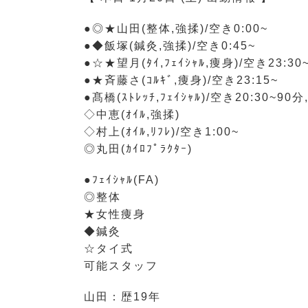
●◎★山田(整体,強揉)/空き0:00~
●◆飯塚(鍼灸,強揉)/空き0:45~
●☆★望月(ﾀｲ,ﾌｪｲｼｬﾙ,痩身)/空き23:30
●★斉藤さ(ｺﾙｷﾞ,痩身)/空き23:15~
●髙橋(ｽﾄﾚｯﾁ,ﾌｪｲｼｬﾙ)/空き20:30~90分
◇中恵(ｵｲﾙ,強揉)
◇村上(ｵｲﾙ,ﾘﾌﾚ)/空き1:00~
◎丸田(ｶｲﾛﾌﾟﾗｸﾀｰ)
●ﾌｪｲｼｬﾙ(FA)
◎整体
★女性痩身
◆鍼灸
☆タイ式
可能スタッフ
山田：歴19年