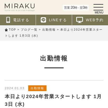
t
20
3
営業
時 - 翌
時
o
MENU
g
g
電話する
LINEする
WEB予約
l
e
n
>
>
>
本日より2024年営業スター
TOP
ブログ一覧
出勤情報
a
v
トします 1月3日 (水)
i
g
a
t
i
出勤情報
o
n
2024.01.03
出勤情報
本日より2024年営業スタートします 1月
3日 (水)