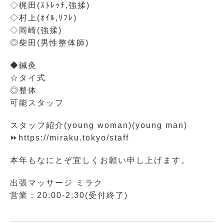
◇梶田(ｽﾄﾚｯﾁ,強揉)
◇村上(ｵｲﾙ,ﾘﾌﾚ)
◇岡崎(強揉)
◎柴田(男性整体師)
◆鍼灸
☆タイ式
◎整体
可能スタッフ
スタッフ紹介(young woman)(young man)
⏩https://miraku.tokyo/staff
本年もなにとぞ宜しくお願い申し上げます。
出張マッサージ ミラク
営業：20:00-2:30(受付終了)