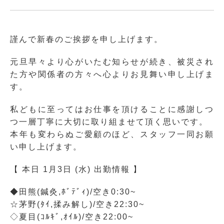
謹んで新春のご挨拶を申し上げます。
元旦早々より心がいたむ知らせが続き、被災され
た方や関係者の方々へ心よりお見舞い申し上げま
す。
私どもに至ってはお仕事を頂けることに感謝しつ
つ一層丁寧に大切に取り組ませて頂く思いです。
本年も変わらぬご愛顧のほど、スタッフ一同お願
い申し上げます。
【 本日 1月3日 (水) 出勤情報 】
◆田熊(鍼灸,ﾎﾞﾃﾞｨ)/空き0:30~
☆茅野(ﾀｲ,揉み解し)/空き22:30~
◇夏目(ｺﾙｷﾞ,ｵｲﾙ)/空き22:00~