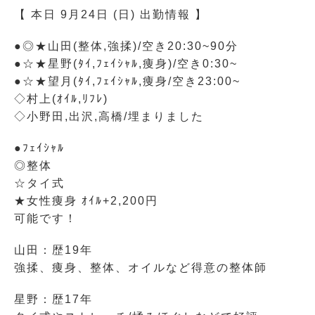
【 本日 9月24日 (日) 出勤情報 】
●◎★山田(整体,強揉)/空き20:30~90分
●☆★星野(ﾀｲ,ﾌｪｲｼｬﾙ,痩身)/空き0:30~
●☆★望月(ﾀｲ,ﾌｪｲｼｬﾙ,痩身/空き23:00~
◇村上(ｵｲﾙ,ﾘﾌﾚ)
◇小野田,出沢,高橋/埋まりました
●ﾌｪｲｼｬﾙ
◎整体
☆タイ式
★女性痩身 ｵｲﾙ+2,200円
可能です！
山田：歴19年
強揉、痩身、整体、オイルなど得意の整体師
星野：歴17年