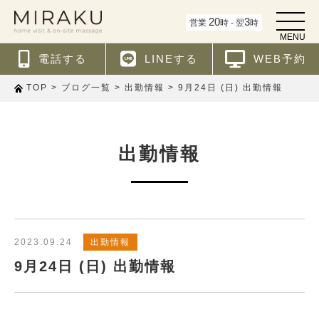
t
20
3
営業
時 - 翌
時
o
MENU
g
g
電話する
LINEする
WEB予約
l
e
n
>
>
>
9月24日 (日) 出勤情報
TOP
ブログ一覧
出勤情報
a
v
i
g
a
t
出勤情報
i
o
n
2023.09.24
出勤情報
9月24日 (日) 出勤情報