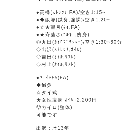
●髙橋(ｽﾄﾚｯﾁ,FA)/空き1:15~
●◆飯塚(鍼灸,強揉)/空き1:20~
●☆★望月(ﾀｲ,FA)
●★斉藤さ(ｺﾙｷﾞ,痩身)
◎丸田(ｶｲﾛﾌﾟﾗｸﾀｰ)/空き1:30~60分
◇出沢(ｽﾄﾚｯﾁ,ｵｲﾙ)
◇吉田(ｵｲﾙ,ﾘﾌﾚ)
◇村上(ｵｲﾙ,ﾘﾌﾚ)
●ﾌｪｲｼｬﾙ(FA)
◆鍼灸
☆タイ式
★女性痩身 ｵｲﾙ+2,200円
◎カイロ(整体)
可能です！
出沢：歴13年