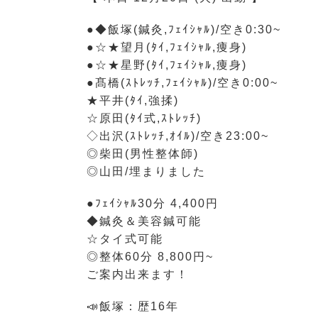
●◆飯塚(鍼灸,ﾌｪｲｼｬﾙ)/空き0:30~
●☆★望月(ﾀｲ,ﾌｪｲｼｬﾙ,痩身)
●☆★星野(ﾀｲ,ﾌｪｲｼｬﾙ,痩身)
●髙橋(ｽﾄﾚｯﾁ,ﾌｪｲｼｬﾙ)/空き0:00~
★平井(ﾀｲ,強揉)
☆原田(ﾀｲ式,ｽﾄﾚｯﾁ)
◇出沢(ｽﾄﾚｯﾁ,ｵｲﾙ)/空き23:00~
◎柴田(男性整体師)
◎山田/埋まりました
●ﾌｪｲｼｬﾙ30分 4,400円
◆鍼灸＆美容鍼可能
☆タイ式可能
◎整体60分 8,800円~
ご案内出来ます！
📣飯塚：歴16年