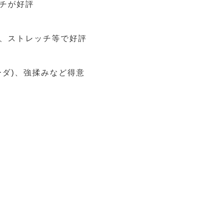
チが好評
、ストレッチ等で好評
ーダ)、強揉みなど得意