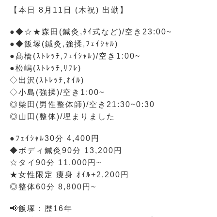
【本日 8月11日 (木祝) 出勤】
●◆☆★森田(鍼灸,ﾀｲ式など)/空き23:00~
●◆飯塚(鍼灸,強揉,ﾌｪｲｼｬﾙ)
●髙橋(ｽﾄﾚｯﾁ,ﾌｪｲｼｬﾙ)/空き1:00~
●松嶋(ｽﾄﾚｯﾁ,ﾘﾌﾚ)
◇出沢(ｽﾄﾚｯﾁ,ｵｲﾙ)
◇小島(強揉)/空き1:00~
◎柴田(男性整体師)/空き21:30~0:30
◎山田(整体)/埋まりました
●ﾌｪｲｼｬﾙ30分 4,400円
◆ボディ鍼灸90分 13,200円
☆タイ90分 11,000円~
★女性限定 痩身 ｵｲﾙ+2,200円
◎整体60分 8,800円~
📢飯塚：歴16年