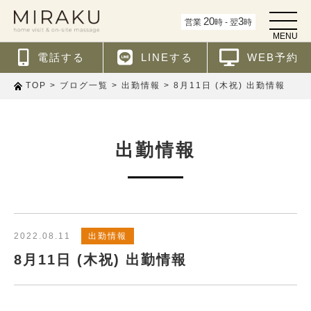
t
20
3
営業
時 - 翌
時
o
MENU
g
g
電話する
LINEする
WEB予約
l
e
n
>
>
>
8月11日 (木祝) 出勤情報
TOP
ブログ一覧
出勤情報
a
v
i
g
a
t
出勤情報
i
o
n
2022.08.11
出勤情報
8月11日 (木祝) 出勤情報