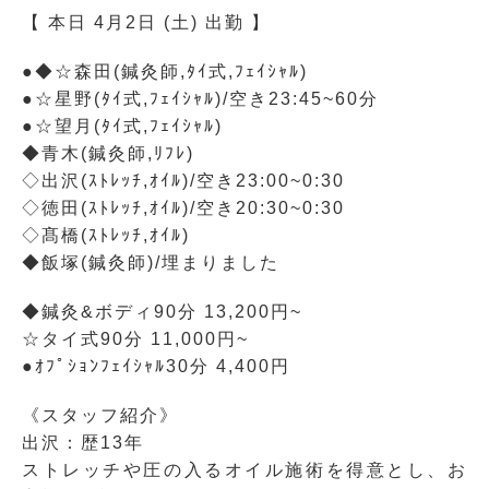
【 本日 4月2日 (土) 出勤 】
●◆☆森田(鍼灸師,ﾀｲ式,ﾌｪｲｼｬﾙ)
●☆星野(ﾀｲ式,ﾌｪｲｼｬﾙ)/空き23:45~60分
●☆望月(ﾀｲ式,ﾌｪｲｼｬﾙ)
◆青木(鍼灸師,ﾘﾌﾚ)
◇出沢(ｽﾄﾚｯﾁ,ｵｲﾙ)/空き23:00~0:30
◇徳田(ｽﾄﾚｯﾁ,ｵｲﾙ)/空き20:30~0:30
◇髙橋(ｽﾄﾚｯﾁ,ｵｲﾙ)
◆飯塚(鍼灸師)/埋まりました
◆鍼灸&ボディ90分 13,200円~
☆タイ式90分 11,000円~
●ｵﾌﾟｼｮﾝﾌｪｲｼｬﾙ30分 4,400円
《スタッフ紹介》
出沢：歴13年
ストレッチや圧の入るオイル施術を得意とし、お