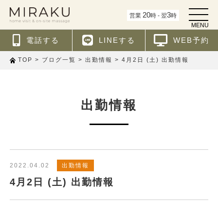
t
20
3
営業
時 - 翌
時
o
MENU
g
g
電話する
LINEする
WEB予約
l
e
n
>
>
>
4月2日 (土) 出勤情報
TOP
ブログ一覧
出勤情報
a
v
i
g
a
t
出勤情報
i
o
n
2022.04.02
出勤情報
4月2日 (土) 出勤情報