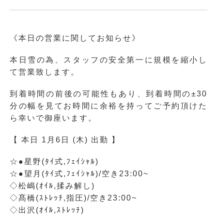
《本日の営業に関してお知らせ》
本日雪の為、スタッフの安全第一に規模を縮小し
て営業致します。
到着時間の前後の可能性もあり、到着時間の±30
分の幅を見てお時間に余裕を持ってご予約頂けた
ら幸いで御座います。
【 本日 1月6日 (木) 出勤 】
☆●星野(ﾀｲ式,ﾌｪｲｼｬﾙ)
☆●望月(ﾀｲ式,ﾌｪｲｼｬﾙ)/空き23:00~
◇松嶋(ｵｲﾙ,揉み解し)
◇髙橋(ｽﾄﾚｯﾁ,指圧)/空き23:00~
◇出沢(ｵｲﾙ,ｽﾄﾚｯﾁ)