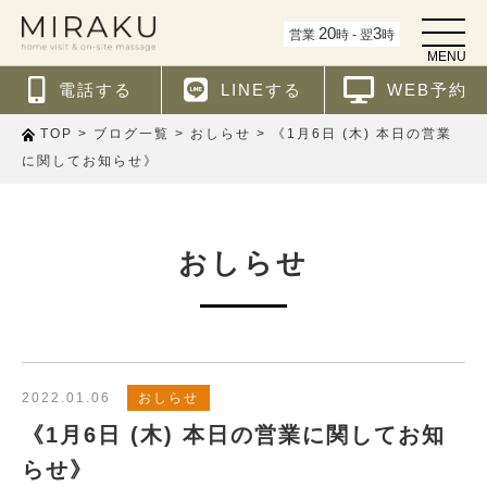
t
20
3
営業
時 - 翌
時
o
MENU
g
g
電話する
LINEする
WEB予約
l
e
n
>
>
>
《1月6日 (木) 本日の営業
TOP
ブログ一覧
おしらせ
a
v
に関してお知らせ》
i
g
a
t
i
おしらせ
o
n
2022.01.06
おしらせ
《1月6日 (木) 本日の営業に関してお知
らせ》